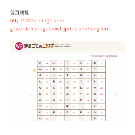
首頁網址
http://24zz.com/go.php?
g=words.marugotoweb.jp/top.php?lang=en