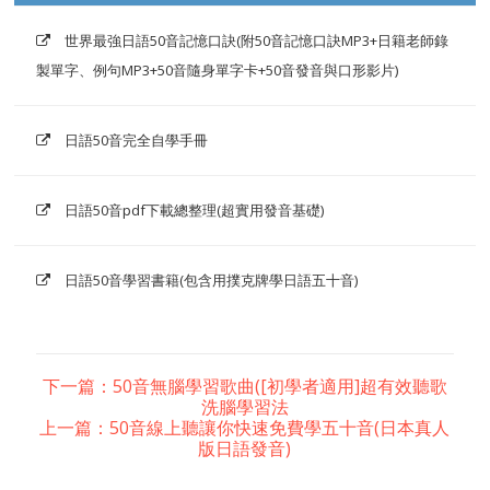
世界最強日語50音記憶口訣(附50音記憶口訣MP3+日籍老師錄
製單字、例句MP3+50音隨身單字卡+50音發音與口形影片)
日語50音完全自學手冊
日語50音pdf下載總整理(超實用發音基礎)
日語50音學習書籍(包含用撲克牌學日語五十音)
下一篇：50音無腦學習歌曲([初學者適用]超有效聽歌
洗腦學習法
上一篇：50音線上聽讓你快速免費學五十音(日本真人
版日語發音)