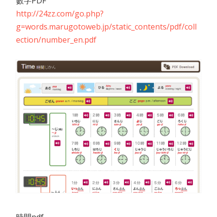
數字PDF
http://24zz.com/go.php?
g=words.marugotoweb.jp/static_contents/pdf/coll
ection/number_en.pdf
時間pdf