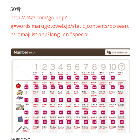
50音
http://24zz.com/go.php?
g=words.marugotoweb.jp/static_contents/pc/searc
h/romajilist.php?lang=en#special