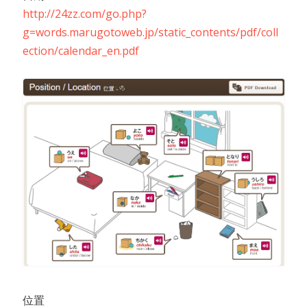
http://24zz.com/go.php?
g=words.marugotoweb.jp/static_contents/pdf/coll
ection/calendar_en.pdf
位置