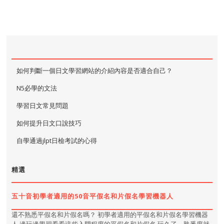
如何判斷一個日文學習網站的介紹內容是否適合自己？
N5必學的文法
學習日文常見問題
如何提升日文口說技巧
自學通過jlpt日檢考試的心得
精選
五十音初學者適用的50音平假名和片假名學習機器人
還不熟悉平假名和片假名嗎？ 初學者適用的平假名和片假名學習機器
人 邊玩邊學習看看這些入門程度的平假名和片假名 玩久了，熟悉度就