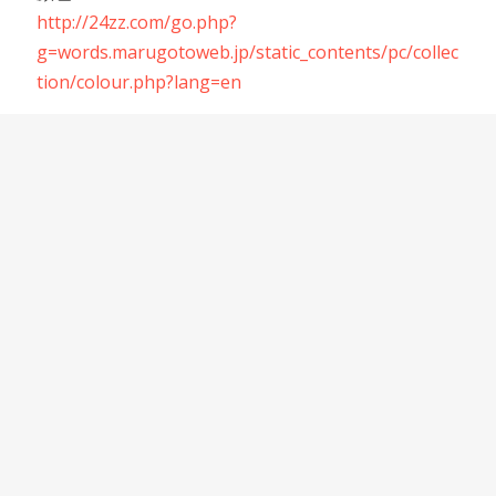
http://24zz.com/go.php?
g=words.marugotoweb.jp/static_contents/pc/collec
tion/colour.php?lang=en