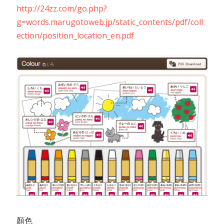
http://24zz.com/go.php?
g=words.marugotoweb.jp/static_contents/pdf/coll
ection/position_location_en.pdf
顏色