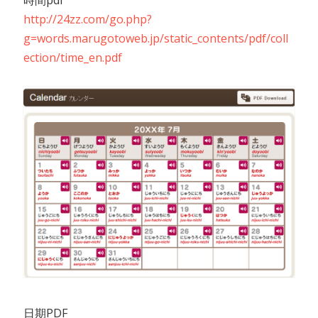
http://24zz.com/go.php?
g=words.marugotoweb.jp/static_contents/pdf/coll
ection/time_en.pdf
日期PDF