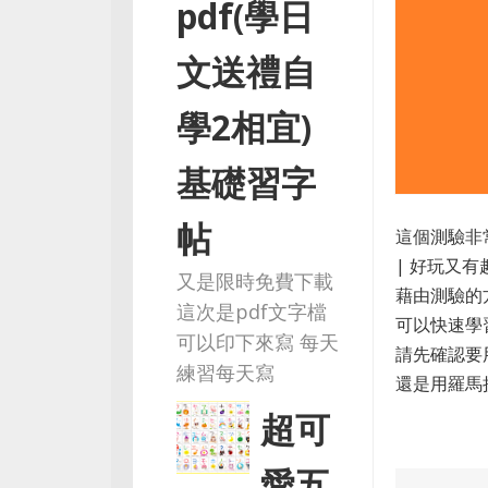
pdf(學日
文送禮自
學2相宜)
基礎習字
帖
這個測驗非
| 好玩又
又是限時免費下載
藉由測驗的
這次是pdf文字檔
可以快速學
可以印下來寫 每天
請先確認要
練習每天寫
還是用羅馬
超可
愛五