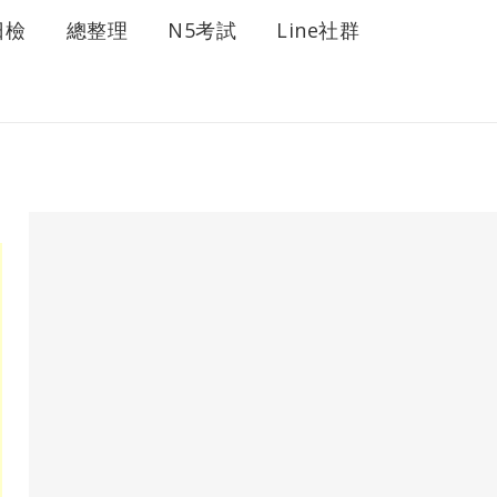
日檢
總整理
N5考試
Line社群