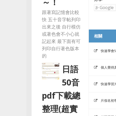
～！
Google
跟著寫記憶會比較
快 五十音字帖列印
出來之後 自行模仿
或著色會不小心就
相關
記起來 最下面有可
列印自行著色版本
快速學會
的
日語
個人覺得
50音
快速學習
pdf下載總
片假名初
整理(超實