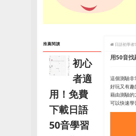
推薦閱讀
日語初學者
用50音
初心
者適
這個測驗非
好玩又有趣
用！免費
藉由測驗的
可以快速學
下載日語
50音學習