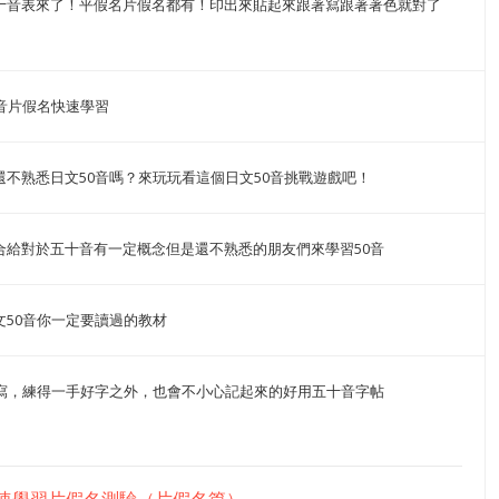
十音表來了！平假名片假名都有！印出來貼起來跟著寫跟著著色就對了
0音片假名快速學習
還不熟悉日文50音嗎？來玩玩看這個日文50音挑戰遊戲吧！
合給對於五十音有一定概念但是還不熟悉的朋友們來學習50音
文50音你一定要讀過的教材
著寫，練得一手好字之外，也會不小心記起來的好用五十音字帖
速學習片假名測驗（片假名篇）