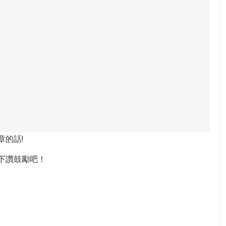
章的話!
下讚鼓勵吧！