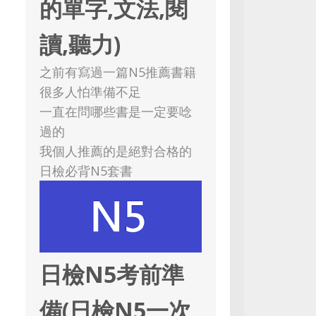
的單字,文法,閱
讀,聽力)
之前有寫過一篇N5推薦書籍
很多人怕準備不足
一直在問哪些書是一定要唸
過的
我個人推薦的是絕對合格的
日檢必背N5套書
日檢N5考前準
備(日檢N5一次