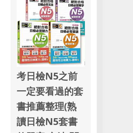
考日檢N5之前
一定要看過的套
書推薦整理(熟
讀日檢N5套書