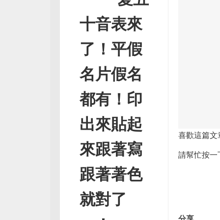
十音表來
了！平假
名片假名
都有！印
出來貼起
喜歡這篇文
來跟著寫
請幫忙按一
跟著著色
就對了
分享