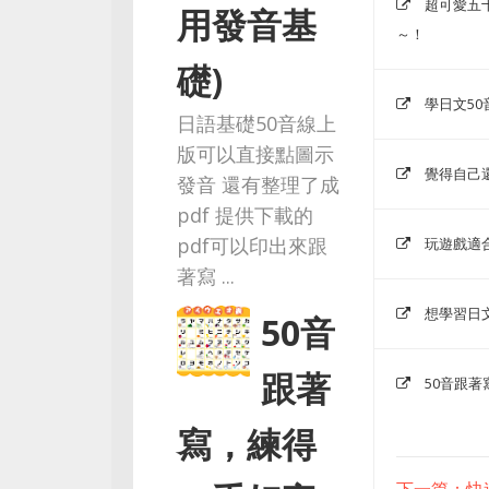
超可愛五
用發音基
～！
礎)
學日文5
日語基礎50音線上
版可以直接點圖示
覺得自己
發音 還有整理了成
pdf 提供下載的
pdf可以印出來跟
玩遊戲適
著寫 ...
想學習日
50音
跟著
50音跟
寫，練得
下一篇：快