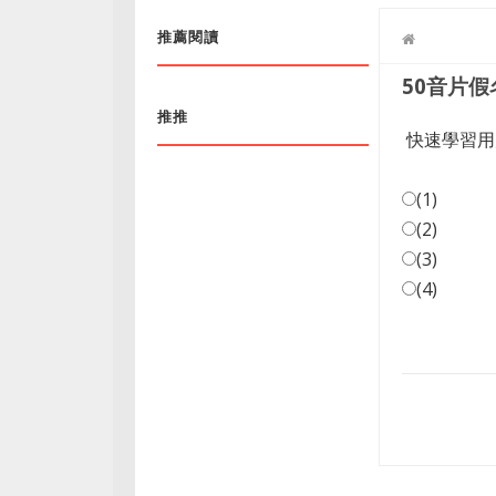
推薦閱讀
50音片假
推推
快速學習用
(1)
(2)
(3)
(4)